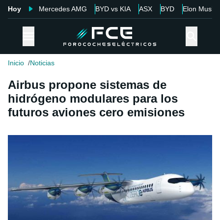
Hoy
Mercedes AMG
BYD vs KIA
ASX
BYD
Elon Musk
Inicio
Noticias
Airbus propone sistemas de
hidrógeno modulares para los
futuros aviones cero emisiones