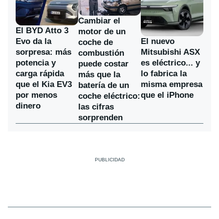
Cambiar el
El BYD Atto 3
motor de un
Evo da la
El nuevo
coche de
sorpresa: más
Mitsubishi ASX
combustión
potencia y
es eléctrico... y
puede costar
carga rápida
lo fabrica la
más que la
que el Kia EV3
misma empresa
batería de un
por menos
que el iPhone
coche eléctrico:
dinero
las cifras
sorprenden