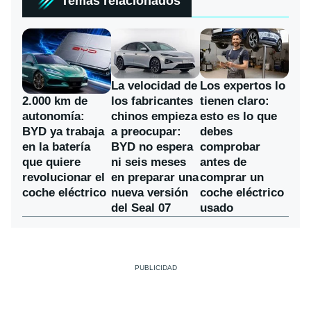
Temas relacionados
La velocidad de
Los expertos lo
los fabricantes
2.000 km de
tienen claro:
chinos empieza
autonomía:
esto es lo que
a preocupar:
BYD ya trabaja
debes
BYD no espera
en la batería
comprobar
ni seis meses
que quiere
antes de
en preparar una
revolucionar el
comprar un
nueva versión
coche eléctrico
coche eléctrico
del Seal 07
usado