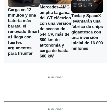
Mercedes-AMG
Carga en 12
amplía la gama
minutos y una
Tesla y SpaceX
del GT eléctrico
batería más
levantarán una
con una versión
barata, el
fábrica de chips
de acceso de
renovado Smart
gigantesca con
544 CV, más de
#1 llega con
una inversión
800 km de
fuertes
inicial de 16.800
autonomía y
argumentos
millones
carga de hasta
para triunfar
600 kW