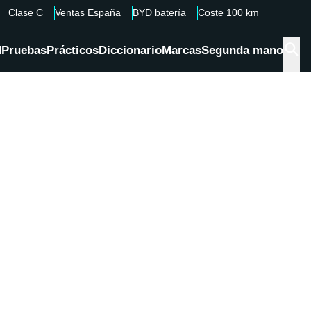
Clase C
Ventas España
BYD batería
Coste 100 km
d
Pruebas
Prácticos
Diccionario
Marcas
Segunda mano