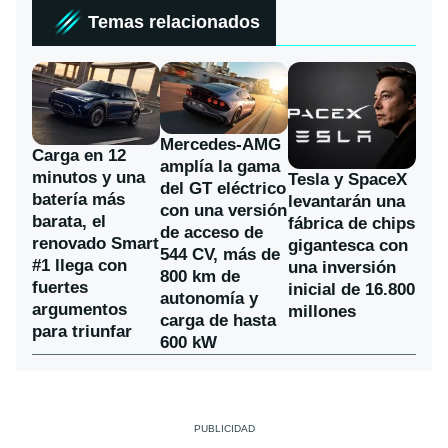
Temas relacionados
Mercedes-AMG
Carga en 12
amplía la gama
minutos y una
Tesla y SpaceX
del GT eléctrico
batería más
levantarán una
con una versión
barata, el
fábrica de chips
de acceso de
renovado Smart
gigantesca con
544 CV, más de
#1 llega con
una inversión
800 km de
fuertes
inicial de 16.800
autonomía y
argumentos
millones
carga de hasta
para triunfar
600 kW