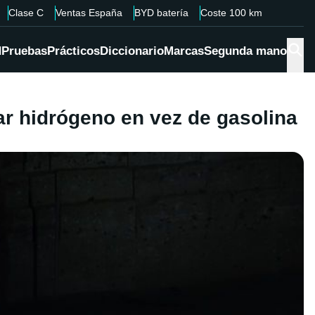
Clase C
Ventas España
BYD batería
Coste 100 km
d
Pruebas
Prácticos
Diccionario
Marcas
Segunda mano
ar hidrógeno en vez de gasolina