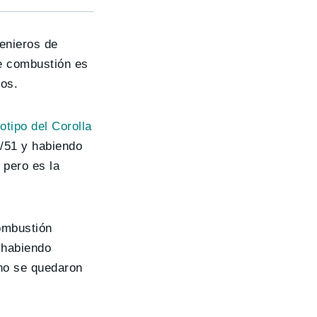
genieros de
e combustión es
os.
otipo del Corolla
9/51 y habiendo
 pero es la
ombustión
 habiendo
no se quedaron