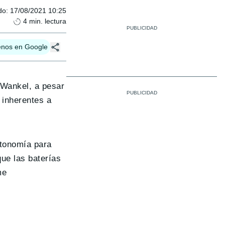
do
:
17/08/2021 10:25
4
min. lectura
enos en Google
 Wankel, a pesar
 inherentes a
utonomía para
ue las baterías
me