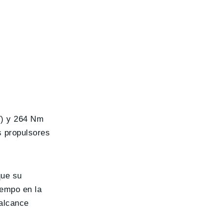
W) y 264 Nm
s propulsores
que su
iempo en la
alcance