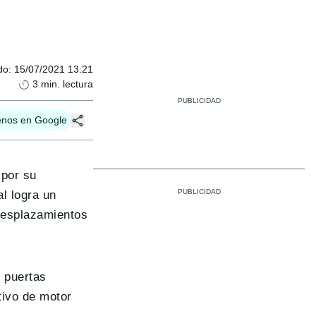
do
:
15/07/2021 13:21
3
min. lectura
enos en Google
 por su
l logra un
 desplazamientos
s puertas
tivo de motor