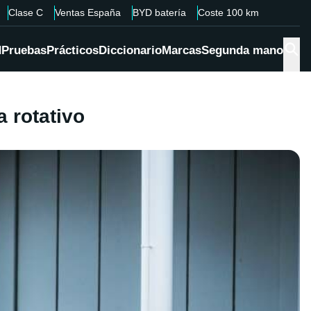
Clase C
Ventas España
BYD batería
Coste 100 km
d
Pruebas
Prácticos
Diccionario
Marcas
Segunda mano
 rotativo