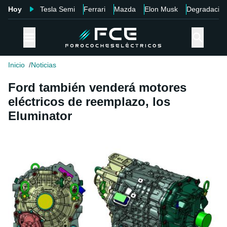
Hoy
Tesla Semi
Ferrari
Mazda
Elon Musk
Degradació
Inicio
Noticias
Ford también venderá motores
eléctricos de reemplazo, los
Eluminator