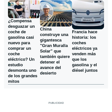
¿Compensa
desguazar un
China
coche de
Francia hace
construye una
gasolina casi
historia: los
gigantesca
nuevo para
coches
"Gran Muralla
comprar un
eléctricos ya
Solar" que
coche
venden más
también quiere
eléctrico? Un
que los
detener el
estudio
gasolina y el
avance del
desmonta uno
diésel juntos
desierto
de los grandes
mitos