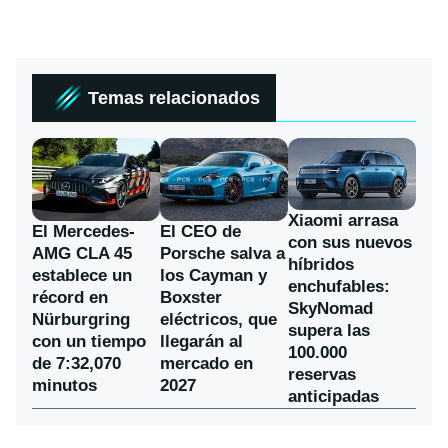
Temas relacionados
Xiaomi arrasa
El Mercedes-
El CEO de
con sus nuevos
AMG CLA 45
Porsche salva a
híbridos
establece un
los Cayman y
enchufables:
récord en
Boxster
SkyNomad
Nürburgring
eléctricos, que
supera las
con un tiempo
llegarán al
100.000
de 7:32,070
mercado en
reservas
minutos
2027
anticipadas