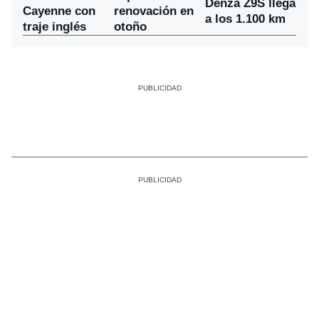
Denza Z9S llega
Cayenne con
renovación en
a los 1.100 km
traje inglés
otoño