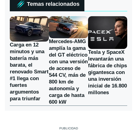
Temas relacionados
Mercedes-AMG
Carga en 12
amplía la gama
minutos y una
Tesla y SpaceX
del GT eléctrico
batería más
levantarán una
con una versión
barata, el
fábrica de chips
de acceso de
renovado Smart
gigantesca con
544 CV, más de
#1 llega con
una inversión
800 km de
fuertes
inicial de 16.800
autonomía y
argumentos
millones
carga de hasta
para triunfar
600 kW