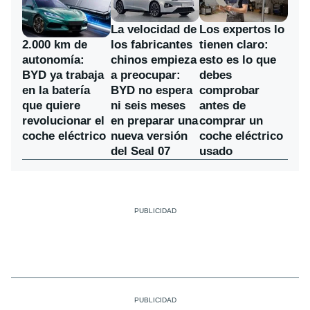
La velocidad de
Los expertos lo
los fabricantes
2.000 km de
tienen claro:
chinos empieza
autonomía:
esto es lo que
a preocupar:
BYD ya trabaja
debes
BYD no espera
en la batería
comprobar
ni seis meses
que quiere
antes de
en preparar una
revolucionar el
comprar un
nueva versión
coche eléctrico
coche eléctrico
del Seal 07
usado