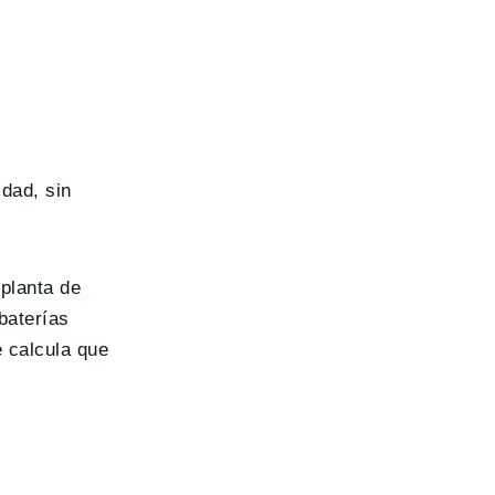
idad, sin
 planta de
baterías
e calcula que