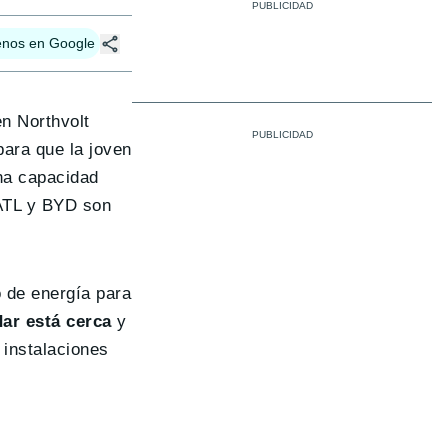
enos en Google
en Northvolt
para que la joven
na capacidad
CATL y BYD son
o de energía para
dar está cerca
y
 instalaciones