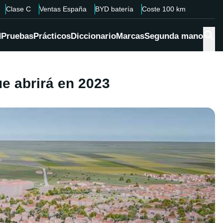
Clase C
Ventas España
BYD batería
Coste 100 km
d
Pruebas
Prácticos
Diccionario
Marcas
Segunda mano
ue abrirá en 2023