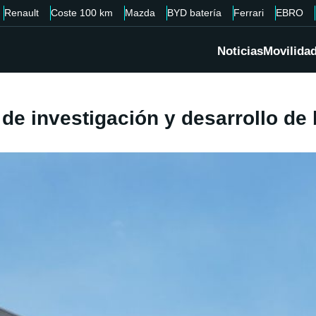
Renault
Coste 100 km
Mazda
BYD batería
Ferrari
EBRO
Noticias
Movilida
de investigación y desarrollo de