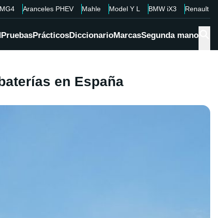
MG4
Aranceles PHEV
Mahle
Model Y L
BMW iX3
Renault 4
d
Pruebas
Prácticos
Diccionario
Marcas
Segunda mano
 baterías en España