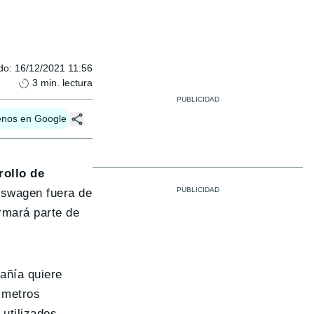
do
:
16/12/2021 11:56
3
min. lectura
enos en Google
rollo de
kswagen fuera de
rmará parte de
añía quiere
0 metros
 utilizados