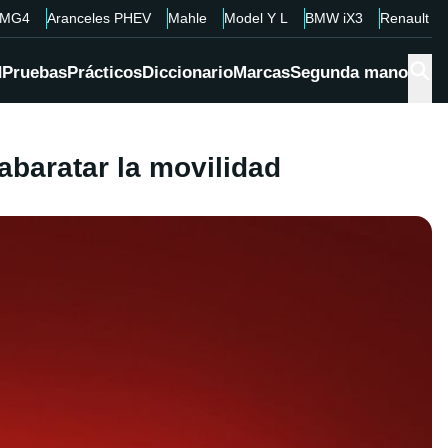
MG4
Aranceles PHEV
Mahle
Model Y L
BMW iX3
Renault 4
d
Pruebas
Prácticos
Diccionario
Marcas
Segunda mano
abaratar la movilidad