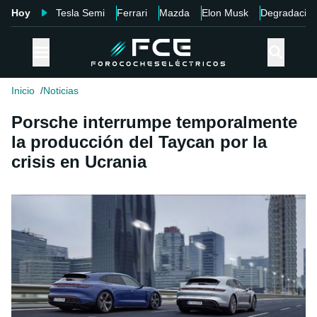
Hoy
Tesla Semi
Ferrari
Mazda
Elon Musk
Degradació
Inicio
Noticias
Porsche interrumpe temporalmente
la producción del Taycan por la
crisis en Ucrania