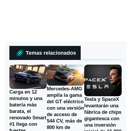
Temas relacionados
Mercedes-AMG
Carga en 12
amplía la gama
minutos y una
Tesla y SpaceX
del GT eléctrico
batería más
levantarán una
con una versión
barata, el
fábrica de chips
de acceso de
renovado Smart
gigantesca con
544 CV, más de
#1 llega con
una inversión
800 km de
fuertes