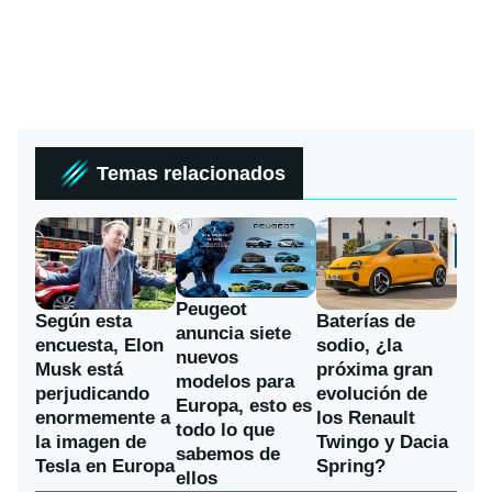
Temas relacionados
Peugeot
Según esta
Baterías de
anuncia siete
encuesta, Elon
sodio, ¿la
nuevos
Musk está
próxima gran
modelos para
perjudicando
evolución de
Europa, esto es
enormemente a
los Renault
todo lo que
la imagen de
Twingo y Dacia
sabemos de
Tesla en Europa
Spring?
ellos