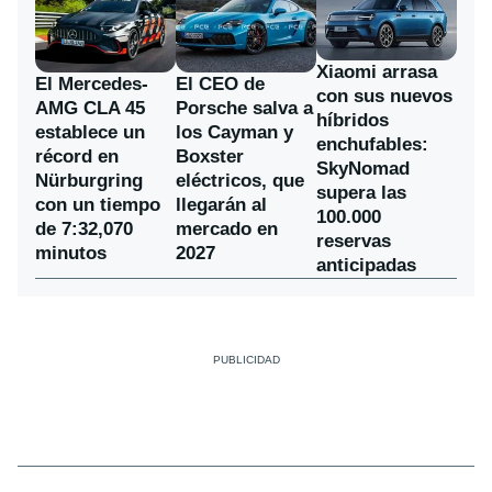
Xiaomi arrasa
El Mercedes-
El CEO de
con sus nuevos
AMG CLA 45
Porsche salva a
híbridos
establece un
los Cayman y
enchufables:
récord en
Boxster
SkyNomad
Nürburgring
eléctricos, que
supera las
con un tiempo
llegarán al
100.000
de 7:32,070
mercado en
reservas
minutos
2027
anticipadas