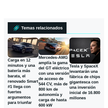
Temas relacionados
Mercedes-AMG
Carga en 12
amplía la gama
minutos y una
Tesla y SpaceX
del GT eléctrico
batería más
levantarán una
con una versión
barata, el
fábrica de chips
de acceso de
renovado Smart
gigantesca con
544 CV, más de
#1 llega con
una inversión
800 km de
fuertes
inicial de 16.800
autonomía y
argumentos
millones
carga de hasta
para triunfar
600 kW