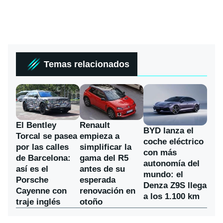
Temas relacionados
El Bentley
Renault
BYD lanza el
Torcal se pasea
empieza a
coche eléctrico
por las calles
simplificar la
con más
de Barcelona:
gama del R5
autonomía del
así es el
antes de su
mundo: el
Porsche
esperada
Denza Z9S llega
Cayenne con
renovación en
a los 1.100 km
traje inglés
otoño