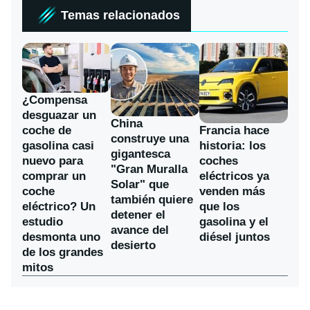
Temas relacionados
¿Compensa
desguazar un
China
coche de
Francia hace
construye una
gasolina casi
historia: los
gigantesca
nuevo para
coches
"Gran Muralla
comprar un
eléctricos ya
Solar" que
coche
venden más
también quiere
eléctrico? Un
que los
detener el
estudio
gasolina y el
avance del
desmonta uno
diésel juntos
desierto
de los grandes
mitos