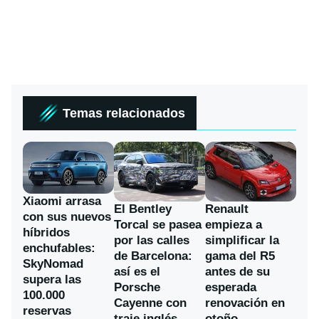
Temas relacionados
Xiaomi arrasa
El Bentley
Renault
con sus nuevos
Torcal se pasea
empieza a
híbridos
por las calles
simplificar la
enchufables:
de Barcelona:
gama del R5
SkyNomad
así es el
antes de su
supera las
Porsche
esperada
100.000
Cayenne con
renovación en
reservas
traje inglés
otoño