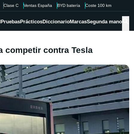
Clase C
Ventas España
BYD batería
Coste 100 km
d
Pruebas
Prácticos
Diccionario
Marcas
Segunda mano
a competir contra Tesla