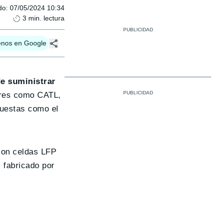
do
:
07/05/2024 10:34
3
min. lectura
enos en Google
e suministrar
ores como CATL,
puestas como el
con celdas LFP
 fabricado por