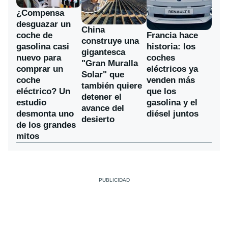
¿Compensa
desguazar un
China
coche de
Francia hace
construye una
gasolina casi
historia: los
gigantesca
nuevo para
coches
"Gran Muralla
comprar un
eléctricos ya
Solar" que
coche
venden más
también quiere
eléctrico? Un
que los
detener el
estudio
gasolina y el
avance del
desmonta uno
diésel juntos
desierto
de los grandes
mitos