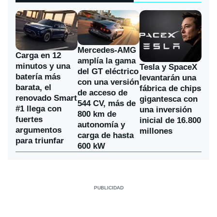
Mercedes-AMG
Carga en 12
amplía la gama
minutos y una
Tesla y SpaceX
del GT eléctrico
batería más
levantarán una
con una versión
barata, el
fábrica de chips
de acceso de
renovado Smart
gigantesca con
544 CV, más de
#1 llega con
una inversión
800 km de
fuertes
inicial de 16.800
autonomía y
argumentos
millones
carga de hasta
para triunfar
600 kW