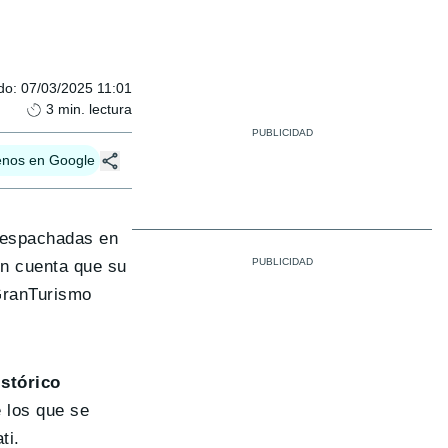
do
:
07/03/2025 11:01
3
min. lectura
enos en Google
despachadas en
en cuenta que su
GranTurismo
istórico
e los que se
ti.