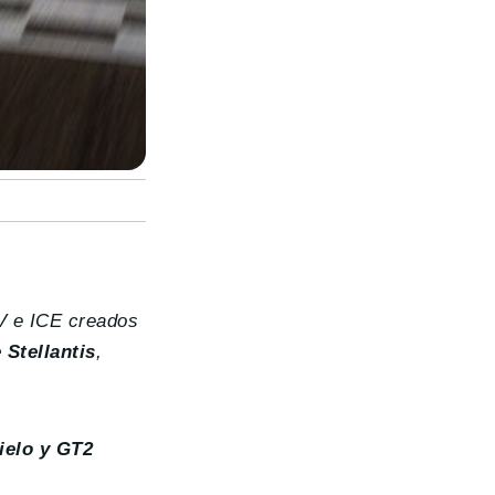
V e ICE creados
 Stellantis
,
ielo y GT2