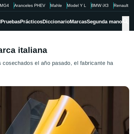
MG4
Aranceles PHEV
Mahle
Model Y L
BMW iX3
Renault 4
d
Pruebas
Prácticos
Diccionario
Marcas
Segunda mano
rca italiana
s cosechados el año pasado, el fabricante ha