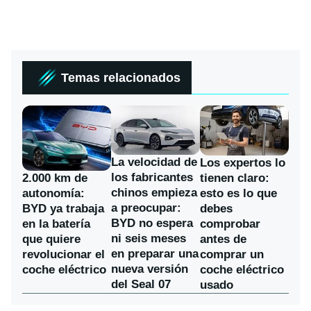
Temas relacionados
La velocidad de
Los expertos lo
los fabricantes
2.000 km de
tienen claro:
chinos empieza
autonomía:
esto es lo que
a preocupar:
BYD ya trabaja
debes
BYD no espera
en la batería
comprobar
ni seis meses
que quiere
antes de
en preparar una
revolucionar el
comprar un
nueva versión
coche eléctrico
coche eléctrico
del Seal 07
usado