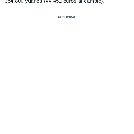
354.800 yuanes (44.452 euros al cambio).