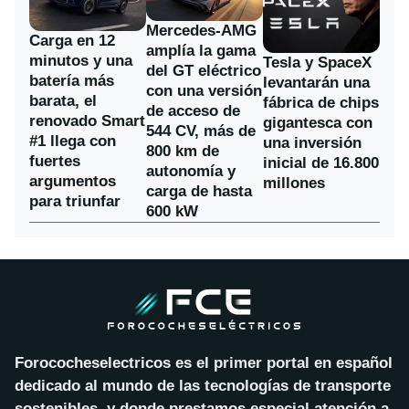
Mercedes-AMG
Carga en 12
amplía la gama
minutos y una
Tesla y SpaceX
del GT eléctrico
batería más
levantarán una
con una versión
barata, el
fábrica de chips
de acceso de
renovado Smart
gigantesca con
544 CV, más de
#1 llega con
una inversión
800 km de
fuertes
inicial de 16.800
autonomía y
argumentos
millones
carga de hasta
para triunfar
600 kW
Forococheselectricos es el primer portal en español
dedicado al mundo de las tecnologías de transporte
sostenibles, y donde prestamos especial atención a