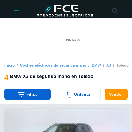
ivacidad
de
éctricos
lectricos.com)
rado por
 para
e la
ue se ofrece
d. Puedes
e sitio web
Inicio
Coches eléctricos de segunda mano
BMW
X3
Toledo
siguientes
4
BMW X3 de segunda mano en Toledo
okies y
 forma
Filtrar
Ordenar
Vender
digital
a, basada en
n recogida
kies o
imilares, nos