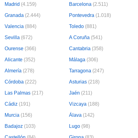
Madrid
(4.159)
Barcelona
(2.511)
Granada
(2.444)
Pontevedra
(1.018)
Valencia
(884)
Toledo
(881)
Sevilla
(672)
A Coruña
(541)
Ourense
(366)
Cantabria
(358)
Alicante
(352)
Málaga
(306)
Almería
(278)
Tarragona
(247)
Córdoba
(222)
Asturias
(218)
Las Palmas
(217)
Jaén
(211)
Cádiz
(191)
Vizcaya
(188)
Murcia
(156)
Álava
(142)
Badajoz
(103)
Lugo
(98)
Castellón
(84)
Girona
(83)