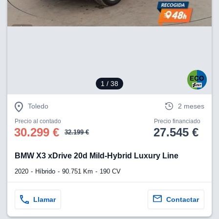
lización
ecisa e
n mediante
spositivos,
contenido
os, medición
 y contenido,
1
/ 38
 de audiencia
e servicios.
Toledo
2 meses
 1199 socios
Precio al contado
Precio financiado
30.299 €
27.545 €
32.199 €
BMW X3 xDrive 20d Mild-Hybrid Luxury Line
2020
Híbrido
90.751 Km
190 CV
Llamar
Contactar