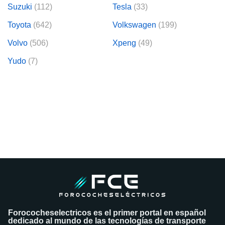
Suzuki
(112)
Tesla
(33)
Toyota
(642)
Volkswagen
(199)
Volvo
(506)
Xpeng
(49)
Yudo
(7)
Forococheselectricos es el primer portal en español
dedicado al mundo de las tecnologías de transporte