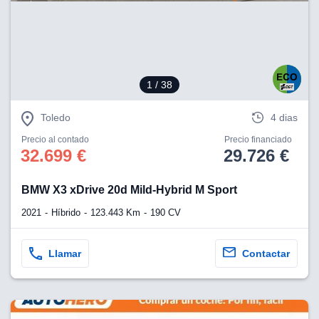
eb, pero no se
okies para
omportamiento
ar publicidad
ersonalizado,
drás
1
/ 38
licidad
rsonalizada.
zar la
Toledo
4 dias
e cookies y
stro sitio
Precio al contado
Precio financiado
32.699 €
29.726 €
 de este
do el botón
BMW X3 xDrive 20d Mild-Hybrid M Sport
ntimiento,
2021
Híbrido
123.443 Km
190 CV
estros socios
ies,
es únicos o
Llamar
Contactar
imilares para
cceder y
os personales
a en este
s direcciones