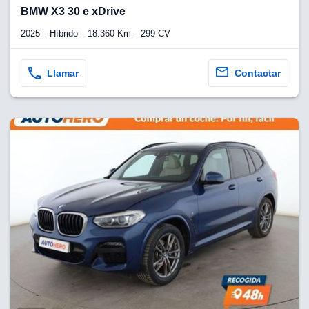
lquier
BMW X3 30 e xDrive
to pulsando
2025
Híbrido
18.360 Km
299 CV
n de cookies
disponible en
Llamar
Contactar
stra página
VAMENTE,
ecnologías
 cookies
o aceptar la
e cookies,
er a nuestro
ectricos.com.
 te
e que solo se
okies que
ias para
 navegación