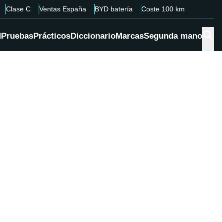
Clase C
Ventas España
BYD batería
Coste 100 km
d
Pruebas
Prácticos
Diccionario
Marcas
Segunda mano