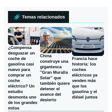
Temas relacionados
¿Compensa
desguazar un
China
coche de
Francia hace
construye una
gasolina casi
historia: los
gigantesca
nuevo para
coches
"Gran Muralla
comprar un
eléctricos ya
Solar" que
coche
venden más
también quiere
eléctrico? Un
que los
detener el
estudio
gasolina y el
avance del
desmonta uno
diésel juntos
desierto
de los grandes
mitos