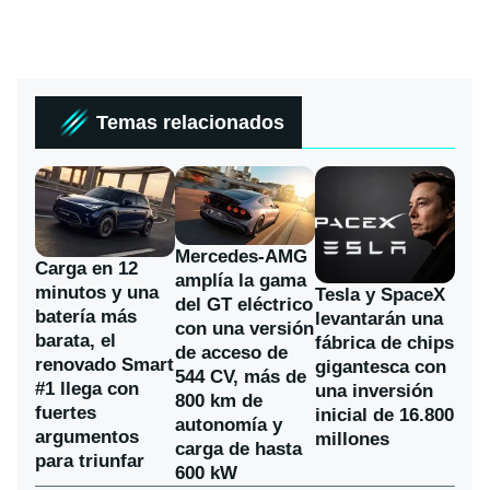
Temas relacionados
Mercedes-AMG
Carga en 12
amplía la gama
minutos y una
Tesla y SpaceX
del GT eléctrico
batería más
levantarán una
con una versión
barata, el
fábrica de chips
de acceso de
renovado Smart
gigantesca con
544 CV, más de
#1 llega con
una inversión
800 km de
fuertes
inicial de 16.800
autonomía y
argumentos
millones
carga de hasta
para triunfar
600 kW