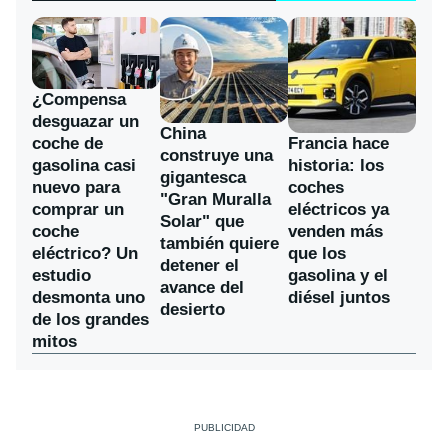
¿Compensa
desguazar un
China
coche de
Francia hace
construye una
gasolina casi
historia: los
gigantesca
nuevo para
coches
"Gran Muralla
comprar un
eléctricos ya
Solar" que
coche
venden más
también quiere
eléctrico? Un
que los
detener el
estudio
gasolina y el
avance del
desmonta uno
diésel juntos
desierto
de los grandes
mitos