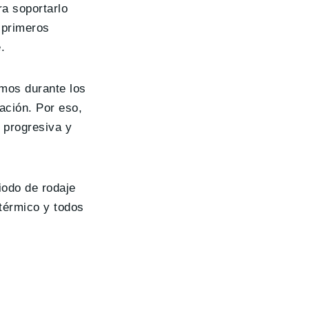
ra soportarlo
 primeros
.
imos durante los
tación. Por eso,
 progresiva y
iodo de rodaje
 térmico y todos