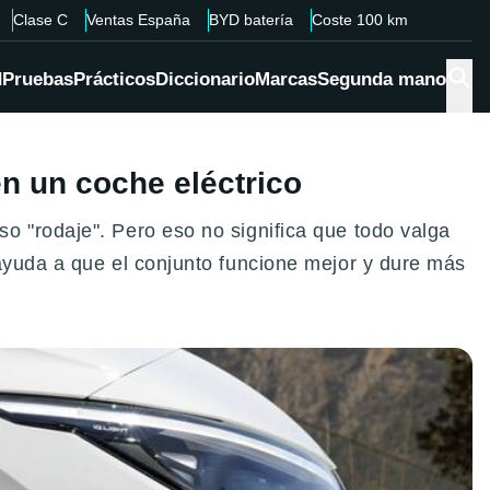
Clase C
Ventas España
BYD batería
Coste 100 km
d
Pruebas
Prácticos
Diccionario
Marcas
Segunda mano
en un coche eléctrico
o "rodaje". Pero eso no significa que todo valga
ayuda a que el conjunto funcione mejor y dure más