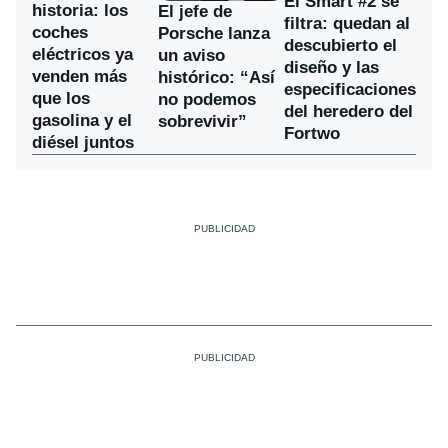
El Smart #2 se
historia: los
El jefe de
filtra: quedan al
coches
Porsche lanza
descubierto el
eléctricos ya
un aviso
diseño y las
venden más
histórico: “Así
especificaciones
que los
no podemos
del heredero del
gasolina y el
sobrevivir”
Fortwo
diésel juntos