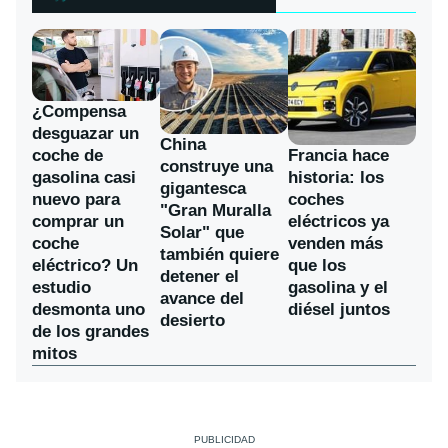
¿Compensa
desguazar un
China
coche de
Francia hace
construye una
gasolina casi
historia: los
gigantesca
nuevo para
coches
"Gran Muralla
comprar un
eléctricos ya
Solar" que
coche
venden más
también quiere
eléctrico? Un
que los
detener el
estudio
gasolina y el
avance del
desmonta uno
diésel juntos
desierto
de los grandes
mitos