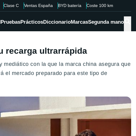
Clase C
Ventas España
BYD batería
Coste 100 km
d
Pruebas
Prácticos
Diccionario
Marcas
Segunda mano
 recarga ultrarrápida
y mediático con la que la marca china asegura que
á el mercado preparado para este tipo de