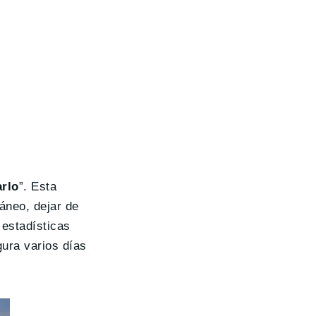
arlo
”. Esta
táneo, dejar de
 estadísticas
gura varios días