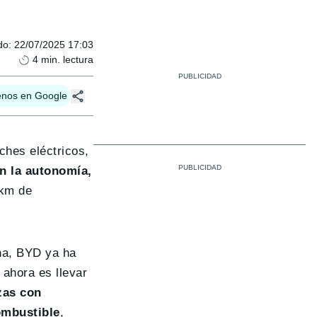
do
:
22/07/2025 17:03
4
min. lectura
enos en Google
hes eléctricos,
en la autonomía,
 km de
na, BYD ya ha
 ahora es llevar
zas con
ombustible
,