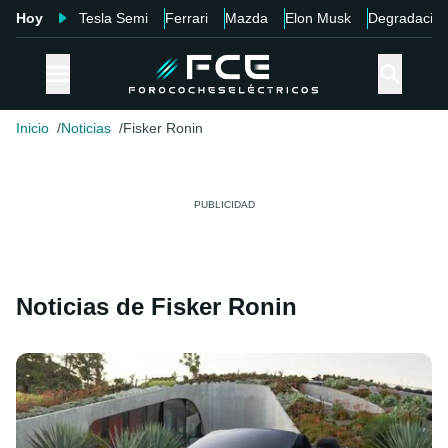
Hoy
Tesla Semi
Ferrari
Mazda
Elon Musk
Degradació
Inicio
Noticias
Fisker Ronin
Noticias de Fisker Ronin