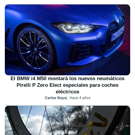
El BMW i4 M50 montará los nuevos neumáticos
Pirelli P Zero Elect especiales para coches
eléctricos
Carlos Noya
Hace 4 años