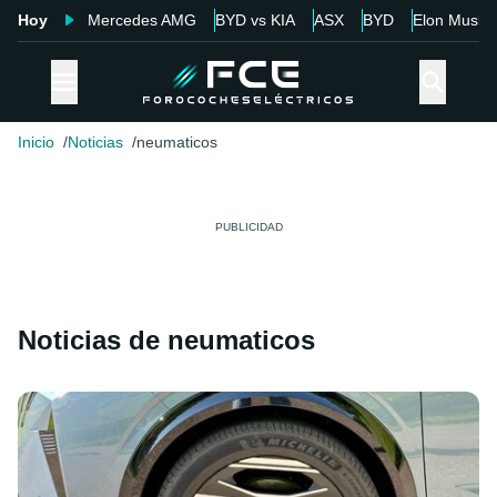
Hoy
Mercedes AMG
BYD vs KIA
ASX
BYD
Elon Musk
Inicio
Noticias
neumaticos
Noticias de neumaticos