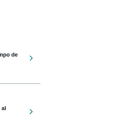
empo de
 al