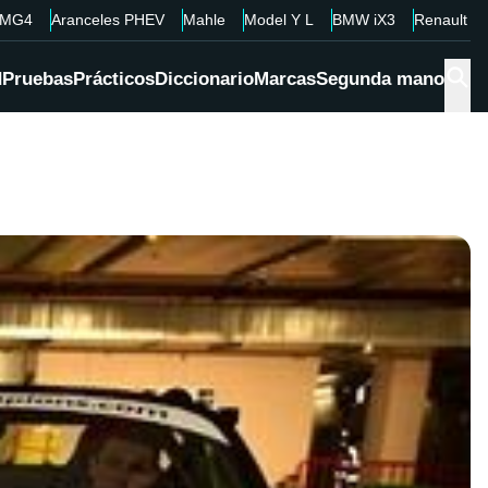
MG4
Aranceles PHEV
Mahle
Model Y L
BMW iX3
Renault 4
d
Pruebas
Prácticos
Diccionario
Marcas
Segunda mano