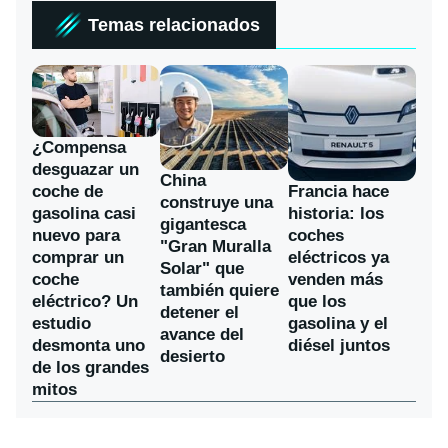
Temas relacionados
¿Compensa
desguazar un
China
coche de
Francia hace
construye una
gasolina casi
historia: los
gigantesca
nuevo para
coches
"Gran Muralla
comprar un
eléctricos ya
Solar" que
coche
venden más
también quiere
eléctrico? Un
que los
detener el
estudio
gasolina y el
avance del
desmonta uno
diésel juntos
desierto
de los grandes
mitos