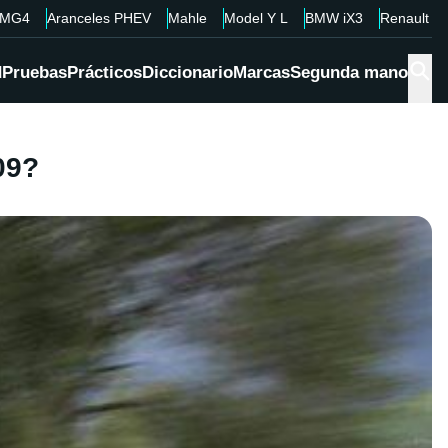
MG4
Aranceles PHEV
Mahle
Model Y L
BMW iX3
Renault 4
d
Pruebas
Prácticos
Diccionario
Marcas
Segunda mano
09?