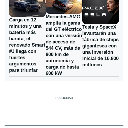
Mercedes-AMG
Carga en 12
amplía la gama
minutos y una
Tesla y SpaceX
del GT eléctrico
batería más
levantarán una
con una versión
barata, el
fábrica de chips
de acceso de
renovado Smart
gigantesca con
544 CV, más de
#1 llega con
una inversión
800 km de
fuertes
inicial de 16.800
autonomía y
argumentos
millones
carga de hasta
para triunfar
600 kW