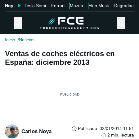
Hoy
Tesla Semi
Ferrari
Mazda
Elon Musk
Degradació
Inicio
Noticias
Ventas de coches eléctricos en
España: diciembre 2013
Publicado
:
02/01/2014 11:51
Carlos Noya
2
min. lectura