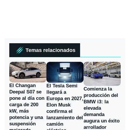
Temas relacionados
El Changan
El Tesla Semi
Comienza la
Deepal S07 se
llegará a
producción del
pone al día con
Europa en 2027,
BMW i3: la
carga de 200
Elon Musk
elevada
kW, más
confirma el
demanda
potencia y una
lanzamiento del
augura un éxito
suspensión
camión
arrollador