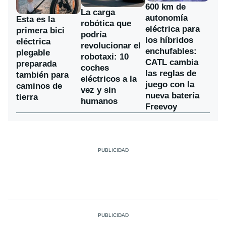
600 km de
La carga
autonomía
Esta es la
robótica que
eléctrica para
primera bici
podría
los híbridos
eléctrica
revolucionar el
enchufables:
plegable
robotaxi: 10
CATL cambia
preparada
coches
las reglas de
también para
eléctricos a la
juego con la
caminos de
vez y sin
nueva batería
tierra
humanos
Freevoy