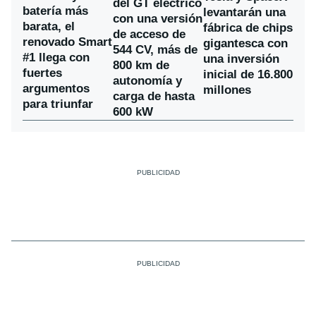
del GT eléctrico
batería más
levantarán una
con una versión
barata, el
fábrica de chips
de acceso de
renovado Smart
gigantesca con
544 CV, más de
#1 llega con
una inversión
800 km de
fuertes
inicial de 16.800
autonomía y
argumentos
millones
carga de hasta
para triunfar
600 kW