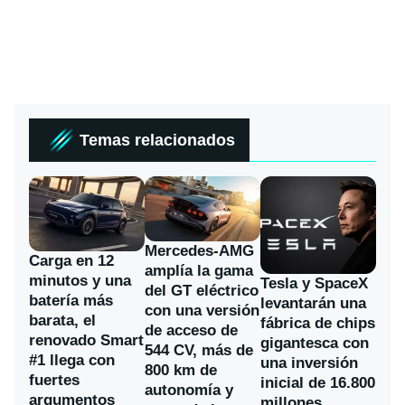
Temas relacionados
Mercedes-AMG
Carga en 12
amplía la gama
minutos y una
Tesla y SpaceX
del GT eléctrico
batería más
levantarán una
con una versión
barata, el
fábrica de chips
de acceso de
renovado Smart
gigantesca con
544 CV, más de
#1 llega con
una inversión
800 km de
fuertes
inicial de 16.800
autonomía y
argumentos
millones