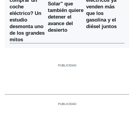
comprar un
eléctricos ya
Solar" que
coche
venden más
también quiere
eléctrico? Un
que los
detener el
estudio
gasolina y el
avance del
desmonta uno
diésel juntos
desierto
de los grandes
mitos