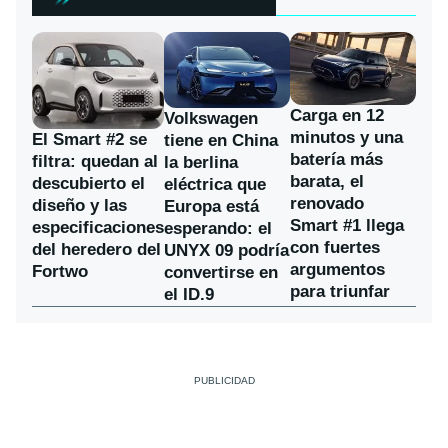
Carga en 12
Volkswagen
minutos y una
El Smart #2 se
tiene en China
batería más
filtra: quedan al
la berlina
barata, el
descubierto el
eléctrica que
renovado
diseño y las
Europa está
Smart #1 llega
especificaciones
esperando: el
con fuertes
del heredero del
UNYX 09 podría
argumentos
Fortwo
convertirse en
para triunfar
el ID.9